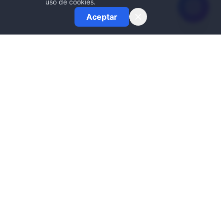
uso de cookies.
Aceptar
Cerrajeros Sevilla Express
SE
Tu cerrajero de confianza en Sevilla. Ofrecemos un servicio de
cerrajería rápido, profesional y económico para urgencias y
trabajos planificados. La seguridad de nuestros clientes es
nuestra máxima prioridad, por eso llegamos en minutos.
Además, contamos con la última tecnología y un asistente de IA
para resolver tus dudas al instante.
Confianza y Garantía
Todos nuestros trabajos de cerrajería en Sevilla están
garantizados por escrito. Somos cerrajeros autónomos, sin